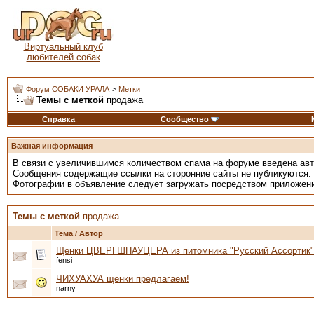
Виртуальный клуб
любителей собак
Форум СОБАКИ УРАЛА
>
Метки
Темы с меткой
продажа
Справка
Сообщество
Важная информация
В связи с увеличившимся количеством спама на форуме введена ав
Сообщения содержащие ссылки на сторонние сайты не публикуются.
Фотографии в объявление следует загружать посредством приложен
Темы с меткой
продажа
Тема / Автор
Щенки ЦВЕРГШНАУЦЕРА из питомника "Русский Ассортик"
fensi
ЧИХУАХУА щенки предлагаем!
narny