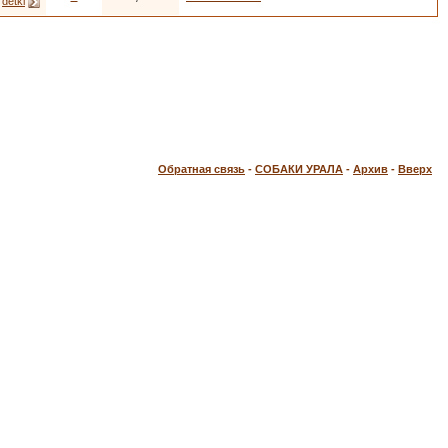
т
detki
Обратная связь
-
СОБАКИ УРАЛА
-
Архив
-
Вверх