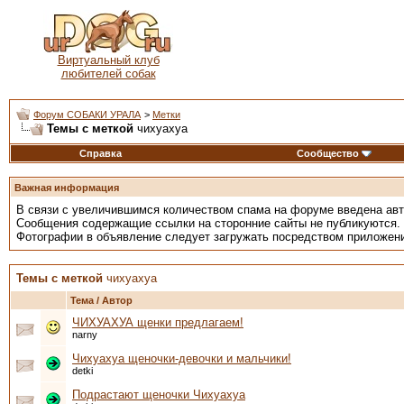
Виртуальный клуб
любителей собак
Форум СОБАКИ УРАЛА
>
Метки
Темы с меткой
чихуахуа
Справка
Сообщество
Важная информация
В связи с увеличившимся количеством спама на форуме введена ав
Сообщения содержащие ссылки на сторонние сайты не публикуются.
Фотографии в объявление следует загружать посредством приложен
Темы с меткой
чихуахуа
Тема / Автор
ЧИХУАХУА щенки предлагаем!
narny
Чихуахуа щеночки-девочки и мальчики!
detki
Подрастают щеночки Чихуахуа