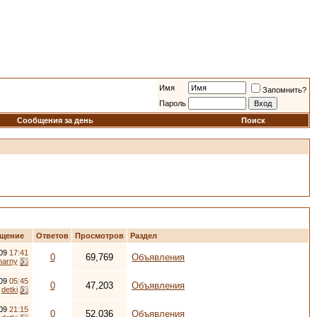
Имя
Запомнить?
Пароль
Сообщения за день
Поиск
бщение
Ответов
Просмотров
Раздел
009
17:41
0
69,769
Объявления
narny
009
05:45
0
47,203
Объявления
т
detki
009
21:15
0
52,036
Объявления